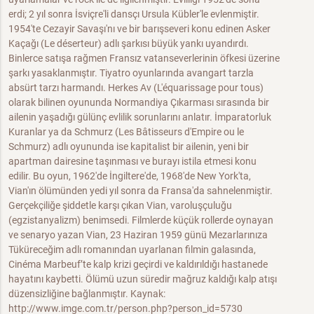
erdi; 2 yıl sonra İsviçre'li dansçı Ursula Kübler'le evlenmiştir.
1954'te Cezayir Savaşı'nı ve bir barışseveri konu edinen Asker
Kaçağı (Le déserteur) adlı şarkısı büyük yankı uyandırdı.
Binlerce satışa rağmen Fransız vatanseverlerinin öfkesi üzerine
şarkı yasaklanmıştır. Tiyatro oyunlarında avangart tarzla
absürt tarzı harmandı. Herkes Av (L'équarissage pour tous)
olarak bilinen oyununda Normandiya Çıkarması sırasında bir
ailenin yaşadığı gülünç evlilik sorunlarını anlatır. İmparatorluk
Kuranlar ya da Schmurz (Les Bâtisseurs d'Empire ou le
Schmurz) adlı oyununda ise kapitalist bir ailenin, yeni bir
apartman dairesine taşınması ve burayı istila etmesi konu
edilir. Bu oyun, 1962'de İngiltere'de, 1968'de New York'ta,
Vian'ın ölümünden yedi yıl sonra da Fransa'da sahnelenmiştir.
Gerçekçiliğe şiddetle karşı çıkan Vian, varoluşçuluğu
(egzistanyalizm) benimsedi. Filmlerde küçük rollerde oynayan
ve senaryo yazan Vian, 23 Haziran 1959 günü Mezarlarınıza
Tüküreceğim adlı romanından uyarlanan filmin galasında,
Cinéma Marbeuf’te kalp krizi geçirdi ve kaldırıldığı hastanede
hayatını kaybetti. Ölümü uzun süredir mağruz kaldığı kalp atışı
düzensizliğine bağlanmıştır. Kaynak:
http://www.imge.com.tr/person.php?person_id=5730