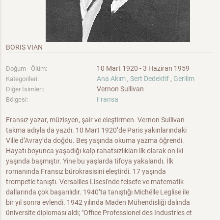
BORIS VIAN
10 Mart 1920 - 3 Haziran 1959
Doğum - Ölüm:
Ana Akım
,
Sert Dedektif
,
Gerilim
Kategorileri:
Vernon Sullivan
Diğer İsimleri:
Fransa
Bölgesi:
Fransız yazar, müzisyen, şair ve eleştirmen. Vernon Sullivan
takma adıyla da yazdı. 10 Mart 1920’de Paris yakınlarındaki
Ville d’Avray’da doğdu. Beş yaşında okuma yazma öğrendi.
Hayatı boyunca yaşadığı kalp rahatsızlıkları ilk olarak on iki
yaşında başmıştır. Yine bu yaşlarda tifoya yakalandı. İlk
romanında Fransız bürokrasisini eleştirdi. 17 yaşında
trompetle tanıştı. Versailles Lisesi'nde felsefe ve matematik
dallarında çok başarılıdır. 1940’ta tanıştığı Michélle Leglise ile
bir yıl sonra evlendi. 1942 yılında Maden Mühendisliği dalında
üniversite diploması aldı; "Office Professionel des Industries et