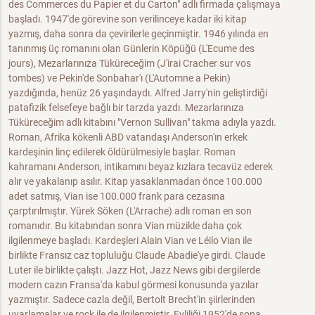
des Commerces du Papier et du Carton" adlı firmada çalışmaya
başladı. 1947'de görevine son verilinceye kadar iki kitap
yazmış, daha sonra da çevirilerle geçinmiştir. 1946 yılında en
tanınmış üç romanını olan Günlerin Köpüğü (L'Ecume des
jours), Mezarlarınıza Tüküreceğim (J'irai Cracher sur vos
tombes) ve Pekin'de Sonbahar'ı (L'Automne a Pekin)
yazdığında, henüz 26 yaşındaydı. Alfred Jarry'nin geliştirdiği
patafizik felsefeye bağlı bir tarzda yazdı. Mezarlarınıza
Tüküreceğim adlı kitabını "Vernon Sullivan" takma adıyla yazdı.
Roman, Afrika kökenli ABD vatandaşı Anderson'ın erkek
kardeşinin linç edilerek öldürülmesiyle başlar. Roman
kahramanı Anderson, intikamını beyaz kızlara tecavüz ederek
alır ve yakalanıp asılır. Kitap yasaklanmadan önce 100.000
adet satmış, Vian ise 100.000 frank para cezasına
çarptırılmıştır. Yürek Söken (L'Arrache) adlı roman en son
romanıdır. Bu kitabından sonra Vian müzikle daha çok
ilgilenmeye başladı. Kardeşleri Alain Vian ve Léilo Vian ile
birlikte Fransız caz topluluğu Claude Abadie'ye girdi. Claude
Luter ile birlikte çalıştı. Jazz Hot, Jazz News gibi dergilerde
modern cazın Fransa'da kabul görmesi konusunda yazılar
yazmıştır. Sadece cazla değil, Bertolt Brecht'in şiirlerinden
uyarlamalar ve rock ile de ilgilenmiştir. Evliliği 1952'de sona