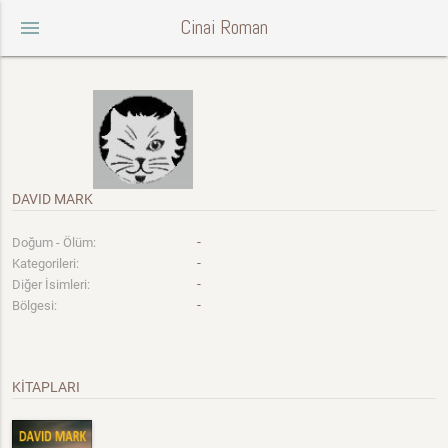
Cinai Roman
menu
DAVID MARK
-
Doğum - Ölüm:
-
Kategorileri:
-
Diğer İsimleri:
-
Bölgesi:
KİTAPLARI