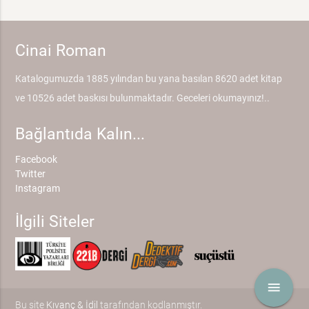
Cinai Roman
Katalogumuzda 1885 yılından bu yana basılan 8620 adet kitap
ve 10526 adet baskısı bulunmaktadır. Geceleri okumayınız!..
Bağlantıda Kalın...
Facebook
Twitter
Instagram
İlgili Siteler
menu
Bu site
Kıvanç & İdil
tarafından kodlanmıştır.