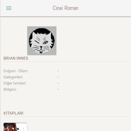
Cinai Roman
menu
BRIAN INNES
-
Doğum - Ölüm:
-
Kategorileri:
-
Diğer İsimleri:
-
Bölgesi:
KİTAPLARI