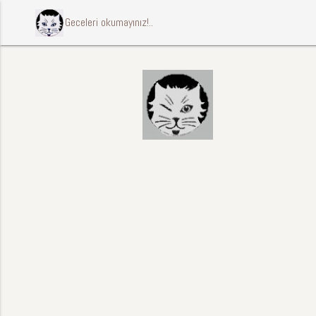
ccccci Geceleri okumayınız!..