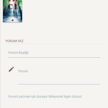
YORUM YAZ
Yorum Başlığı
mode_edit
Yorum
Yorum yazmak için buraya tıklayarak login olunuz