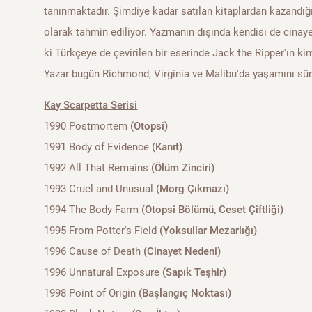
tanınmaktadır. Şimdiye kadar satılan kitaplardan kazandığ
olarak tahmin ediliyor. Yazmanın dışında kendisi de cinaye
ki Türkçeye de çevirilen bir eserinde Jack the Ripper'ın kiml
Yazar bugün Richmond, Virginia ve Malibu'da yaşamını sü
Kay Scarpetta Serisi
1990 Postmortem
(Otopsi)
1991 Body of Evidence
(Kanıt)
1992 All That Remains
(Ölüm Zinciri)
1993 Cruel and Unusual
(Morg Çıkmazı)
1994 The Body Farm
(Otopsi Bölümü, Ceset Çiftliği)
1995 From Potter's Field
(Yoksullar Mezarlığı)
1996 Cause of Death
(Cinayet Nedeni)
1996 Unnatural Exposure
(Sapık Teşhir)
1998 Point of Origin
(Başlangıç Noktası)