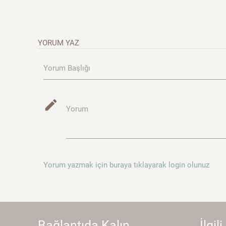
YORUM YAZ
Yorum Başlığı
mode_edit
Yorum
Yorum yazmak için buraya tıklayarak login olunuz
Bağlantıda Kalın...
İlgili