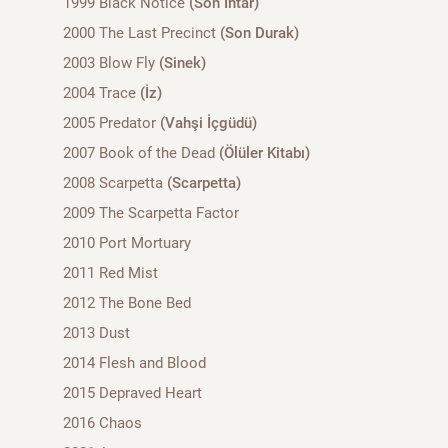
1999 Black Notice
(Son İhtar)
2000 The Last Precinct
(Son Durak)
2003 Blow Fly
(Sinek)
2004 Trace
(İz)
2005 Predator
(Vahşi İçgüdü)
2007 Book of the Dead
(Ölüler Kitabı)
2008 Scarpetta
(Scarpetta)
2009 The Scarpetta Factor
2010 Port Mortuary
2011 Red Mist
2012 The Bone Bed
2013 Dust
2014 Flesh and Blood
2015 Depraved Heart
2016 Chaos