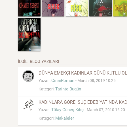
İLGİLİ BLOG YAZILARI
DÜNYA EMEKÇI KADINLAR GÜNÜ KUTLU O
CinaiRoman
Yazan:
- March 08, 2019 10:25
Tarihte Bugün
Kategori:
KADINLARA GÖRE: SUÇ EDEBIYATINDA KA
Tülay Güneş Kılıç
Yazan:
- March 07, 2010 16:20
Makaleler
Kategori: