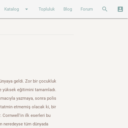
arrow_drop_down
search
account_box
Katalog
Topluluk
Blog
Forum
ünyaya geldi. Zor bir çocukluk
e yüksek eğitimini tamamladı.
amacıyla yazmaya, sonra polis
tatmin etmemiş olacak ki, bir
 Cornwell'in ilk eserleri bu
gün neredeyse tüm dünyada