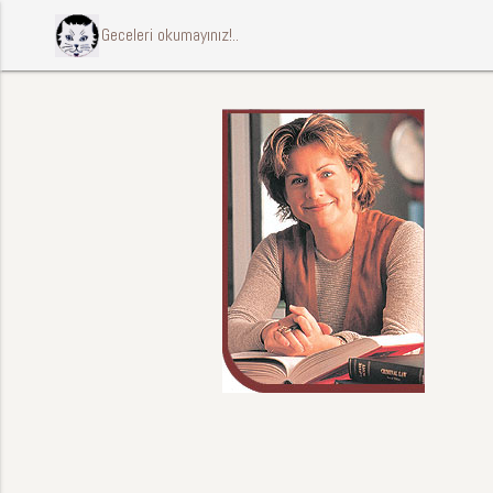
ccccci Geceleri okumayınız!..