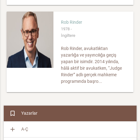
Rob Rinder
1978 -
İngiltere
Rob Rinder, avukatlıktan
yazarlığa ve yayıncılığa geçiş
yapan bir isimdir. 2014 yılında,
hâlâ aktif bir avukatken, “Judge
Rinder” adlı gerçek mahkeme
programında başro...
bookmark_border
Yazarlar
add
A-Ç