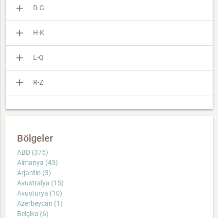
add
D-G
add
H-K
add
L-Q
add
R-Z
Bölgeler
ABD (375)
Almanya (43)
Arjantin (3)
Avustralya (15)
Avusturya (10)
Azerbeycan (1)
Belçika (6)