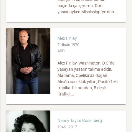
başında çalışıyordu. Dört
yaşındayken Mississippi'ye dön...
Alex Finlay
7 Nisan 1970 -
ABD
Alex Finlay, Washington, D.C.'de
yaşayan yazarın takma adıdır.
Alabama, Opelika'da doğan
Alex'in çocukluk yılları, Pasifik'teki
tropikal bir adadan, Birleşik
Krallık't...
Nancy Taylor Rosenberg
1946 - 2017