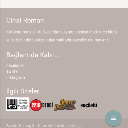
Cinai Roman
Katalogumuzda 1885 yılından bu yana basılan 8620 adet kitap
ve 10526 adet baskısı bulunmaktadır. Geceleri okumayınız!..
Bağlantıda Kalın...
Facebook
Twitter
Instagram
İlgili Siteler
menu
Bu site
Kıvanç & İdil
tarafından kodlanmıştır.