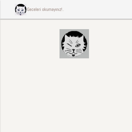
ccccci Geceleri okumayınız!..