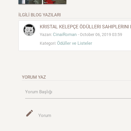
İLGİLİ BLOG YAZILARI
KRISTAL KELEPÇE ÖDÜLLERI SAHIPLERINI
CinaiRoman
Yazan:
- October 06, 2019 03:59
Ödüller ve Listeler
Kategori:
YORUM YAZ
Yorum Başlığı
mode_edit
Yorum