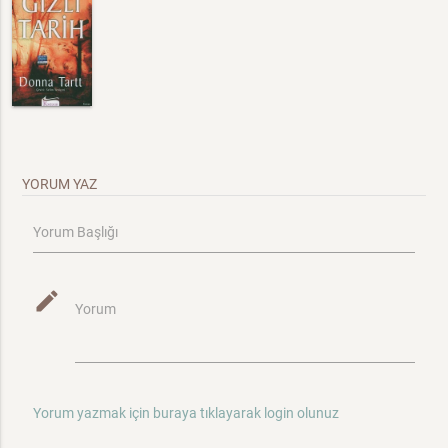
YORUM YAZ
Yorum Başlığı
mode_edit
Yorum
Yorum yazmak için buraya tıklayarak login olunuz