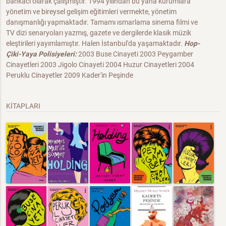
bankacı olarak çalışmıştır. 1994 yılından bu yana kurumlara
yönetim ve bireysel gelişim eğitimleri vermekte, yönetim
danışmanlığı yapmaktadır. Tamamı ısmarlama sinema filmi ve
TV dizi senaryoları yazmış, gazete ve dergilerde klasik müzik
eleştirileri yayımlamıştır. Halen İstanbul'da yaşamaktadır.
Hop-
Çiki-Yaya Polisiyeleri:
2003 Buse Cinayeti 2003 Peygamber
Cinayetleri 2003 Jigolo Cinayeti 2004 Huzur Cinayetleri 2004
Peruklu Cinayetler 2009 Kader'in Peşinde
KİTAPLARI