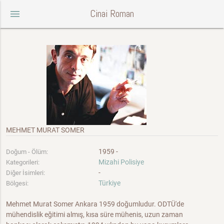
Cinai Roman
menu
MEHMET MURAT SOMER
1959 -
Doğum - Ölüm:
Mizahi Polisiye
Kategorileri:
-
Diğer İsimleri:
Türkiye
Bölgesi:
Mehmet Murat Somer Ankara 1959 doğumludur. ODTÜ'de
mühendislik eğitimi almış, kısa süre mühenis, uzun zaman