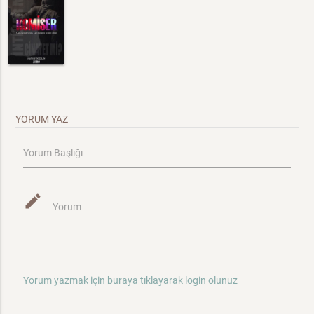
YORUM YAZ
Yorum Başlığı
mode_edit
Yorum
Yorum yazmak için buraya tıklayarak login olunuz