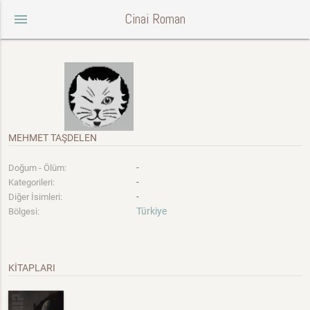
Cinai Roman
menu
MEHMET TAŞDELEN
-
Doğum - Ölüm:
-
Kategorileri:
-
Diğer İsimleri:
Türkiye
Bölgesi:
KİTAPLARI