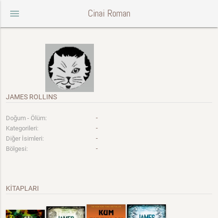
Cinai Roman
menu
JAMES ROLLINS
-
Doğum - Ölüm:
-
Kategorileri:
-
Diğer İsimleri:
-
Bölgesi:
KİTAPLARI