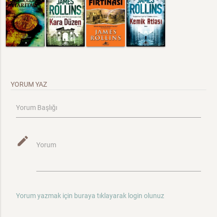
YORUM YAZ
Yorum Başlığı
mode_edit
Yorum
Yorum yazmak için buraya tıklayarak login olunuz