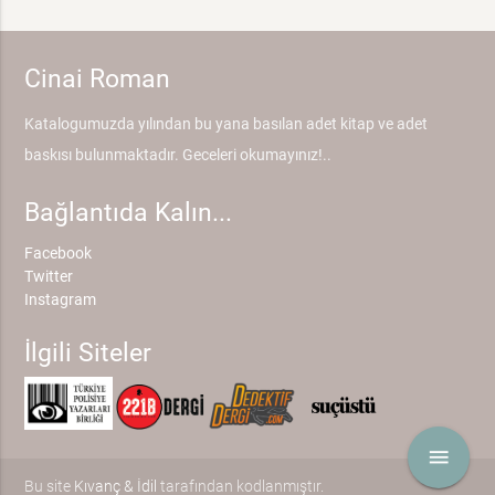
Cinai Roman
Katalogumuzda yılından bu yana basılan adet kitap ve adet
baskısı bulunmaktadır. Geceleri okumayınız!..
Bağlantıda Kalın...
Facebook
Twitter
Instagram
İlgili Siteler
menu
Bu site
Kıvanç & İdil
tarafından kodlanmıştır.