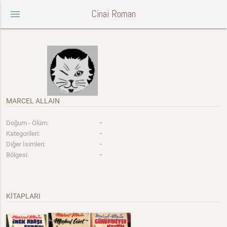
Cinai Roman
menu
MARCEL ALLAIN
-
Doğum - Ölüm:
-
Kategorileri:
-
Diğer İsimleri:
-
Bölgesi:
KİTAPLARI