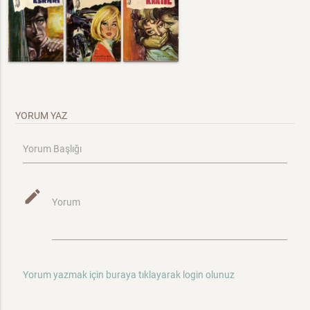
YORUM YAZ
Yorum Başlığı
mode_edit
Yorum
Yorum yazmak için buraya tıklayarak login olunuz