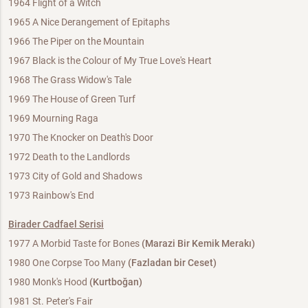
1964 Flight of a Witch
1965 A Nice Derangement of Epitaphs
1966 The Piper on the Mountain
1967 Black is the Colour of My True Love's Heart
1968 The Grass Widow's Tale
1969 The House of Green Turf
1969 Mourning Raga
1970 The Knocker on Death's Door
1972 Death to the Landlords
1973 City of Gold and Shadows
1973 Rainbow's End
Birader Cadfael Serisi
1977 A Morbid Taste for Bones
(Marazi Bir Kemik Merakı)
1980 One Corpse Too Many
(Fazladan bir Ceset)
1980 Monk's Hood
(Kurtboğan)
1981 St. Peter's Fair