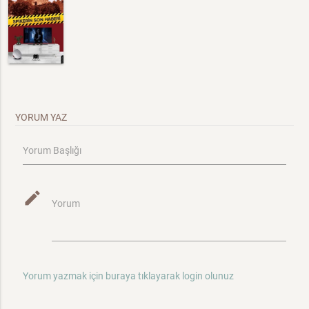
YORUM YAZ
Yorum Başlığı
mode_edit
Yorum
Yorum yazmak için buraya tıklayarak login olunuz