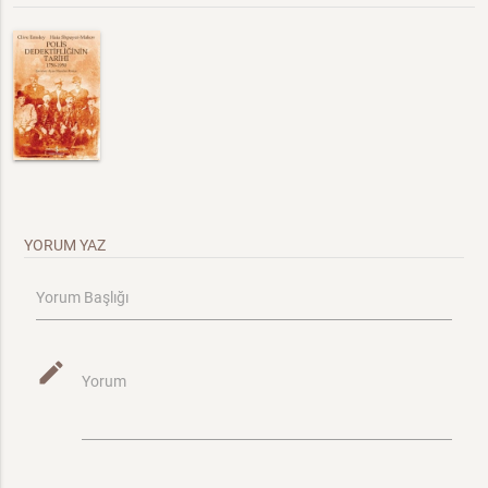
YORUM YAZ
Yorum Başlığı
mode_edit
Yorum