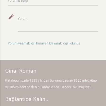
Yorum Başlığı
mode_edit
Yorum
Yorum yazmak için buraya tıklayarak login olunuz
Cinai Roman
Katalogumuzda 1885 yılından bu yana basılan 8620 adet kitap
ve 10526 adet baskısı bulunmaktadır. Geceleri okumayınız!..
Bağlantıda Kalın...