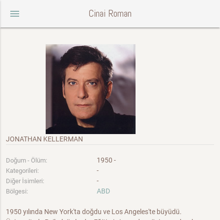
Cinai Roman
menu
JONATHAN KELLERMAN
1950 -
Doğum - Ölüm:
-
Kategorileri:
-
Diğer İsimleri:
ABD
Bölgesi:
1950 yılında New York'ta doğdu ve Los Angeles'te büyüdü.