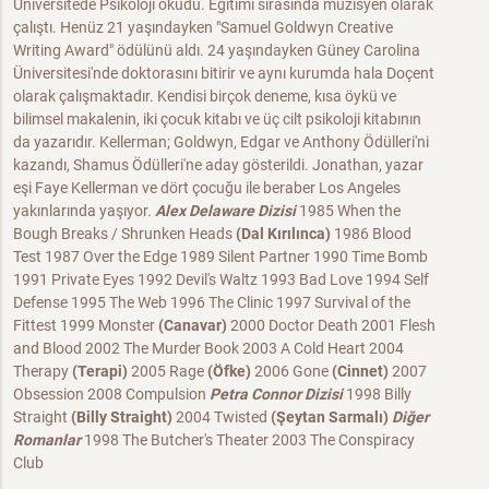
Üniversitede Psikoloji okudu. Eğitimi sirasında müzisyen olarak
çalıştı. Henüz 21 yaşındayken "Samuel Goldwyn Creative
Writing Award" ödülünü aldı. 24 yaşındayken Güney Carolina
Üniversitesi'nde doktorasını bitirir ve aynı kurumda hala Doçent
olarak çalışmaktadır. Kendisi birçok deneme, kısa öykü ve
bilimsel makalenin, iki çocuk kitabı ve üç cilt psikoloji kitabının
da yazarıdır. Kellerman; Goldwyn, Edgar ve Anthony Ödülleri'ni
kazandı, Shamus Ödülleri'ne aday gösterildi. Jonathan, yazar
eşi Faye Kellerman ve dört çocuğu ile beraber Los Angeles
yakınlarında yaşıyor.
Alex Delaware Dizisi
1985 When the
Bough Breaks / Shrunken Heads
(Dal Kırılınca)
1986 Blood
Test 1987 Over the Edge 1989 Silent Partner 1990 Time Bomb
1991 Private Eyes 1992 Devil's Waltz 1993 Bad Love 1994 Self
Defense 1995 The Web 1996 The Clinic 1997 Survival of the
Fittest 1999 Monster
(Canavar)
2000 Doctor Death 2001 Flesh
and Blood 2002 The Murder Book 2003 A Cold Heart 2004
Therapy
(Terapi)
2005 Rage
(Öfke)
2006 Gone
(Cinnet)
2007
Obsession 2008 Compulsion
Petra Connor Dizisi
1998 Billy
Straight
(Billy Straight)
2004 Twisted
(Şeytan Sarmalı)
Diğer
Romanlar
1998 The Butcher's Theater 2003 The Conspiracy
Club