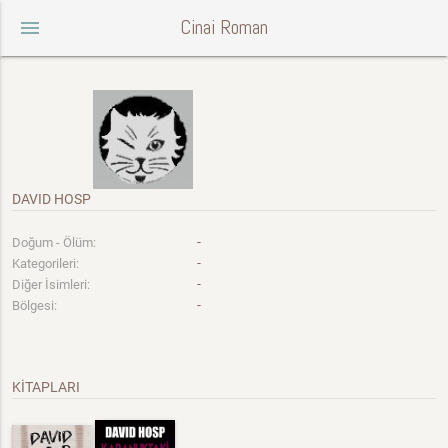
Cinai Roman
menu
DAVID HOSP
-
Doğum - Ölüm:
-
Kategorileri:
-
Diğer İsimleri:
-
Bölgesi:
KİTAPLARI