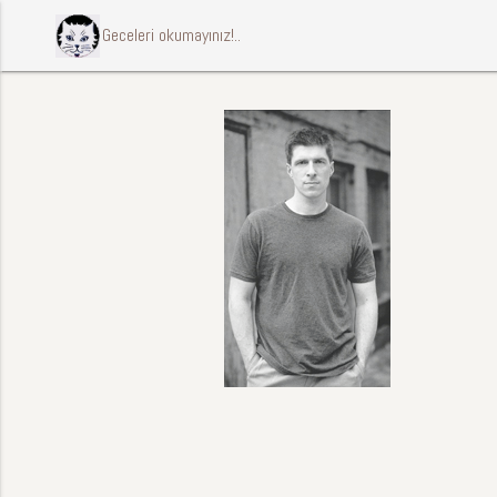
ccccci Geceleri okumayınız!..