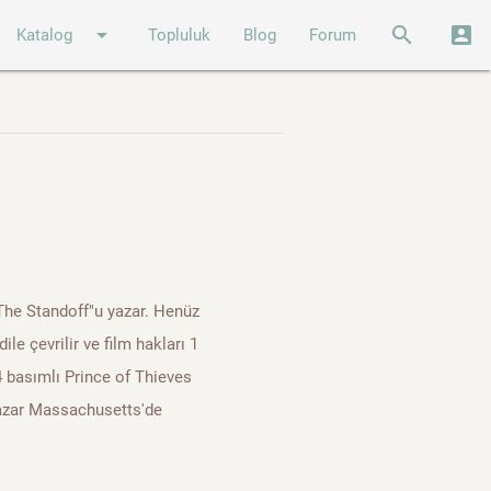
arrow_drop_down
search
account_box
Katalog
Topluluk
Blog
Forum
The Standoff"u yazar. Henüz
e çevrilir ve film hakları 1
4 basımlı Prince of Thieves
Yazar Massachusetts'de