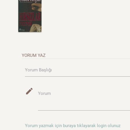
YORUM YAZ
Yorum Başlığı
mode_edit
Yorum
Yorum yazmak için buraya tıklayarak login olunuz