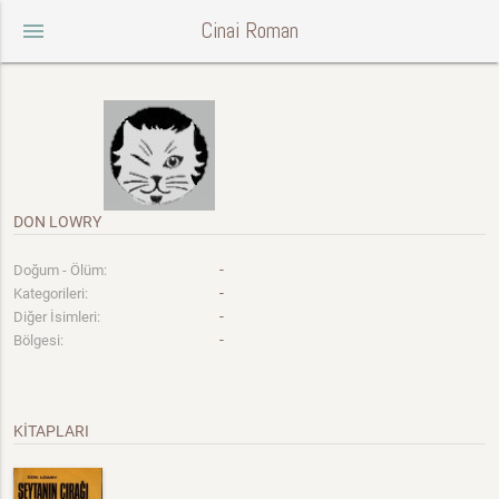
Cinai Roman
menu
DON LOWRY
-
Doğum - Ölüm:
-
Kategorileri:
-
Diğer İsimleri:
-
Bölgesi:
KİTAPLARI