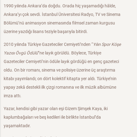
1990 yılında Ankara’da doğdu. Orada hiç yaşamadığı hâlde,
Ankara’yı çok sevdi. İstanbul Üniversitesi Radyo, TV ve Sinema
Bölümü’nü animasyon sinemasında filmsel zaman kurgusu
üzerine yazdığı lisans teziyle başarıyla bitirdi.
2010 yılında Türkiye Gazeteciler Cemiyeti’nden “
Yılın Spor Köşe
Yazısı Övgü Ödülü
”ne layık görüldü.
Böylece, Türkiye
Gazeteciler Cemiyeti’nin ödüle layık gördüğü en genç gazeteci
oldu. On bir romanı, sinema ve polisiye üzerine üç araştırma
kitabı yayımlandı; on dört kolektif kitapta yer aldı. Türkiye’nin
yapay zekâ destekli ilk çizgi romanına ve ilk müzik albümüne
imza attı.
Yazar, kendisi gibi yazar olan eşi Gizem Şimşek Kaya, iki
kaplumbağaları ve beş kedileri ile birlikte İstanbul’da
yaşamaktadır.