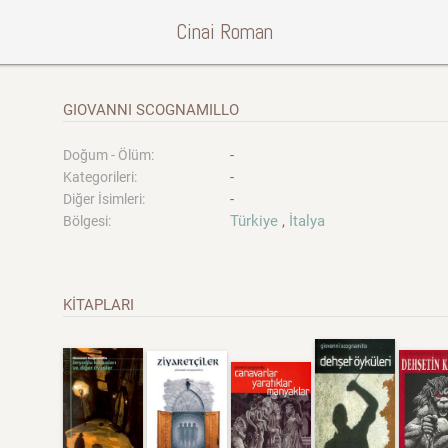
Cinai Roman
GIOVANNI SCOGNAMILLO
-
Doğum - Ölüm:
-
Kategorileri:
-
Diğer İsimleri:
Türkiye
,
İtalya
Bölgesi:
KİTAPLARI