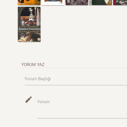
YORUM YAZ
Yorum Başlığı
mode_edit
Yorum