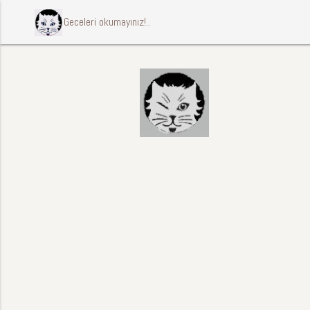
ccccci Geceleri okumayınız!..