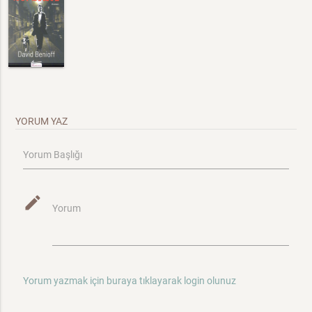
YORUM YAZ
Yorum Başlığı
mode_edit
Yorum
Yorum yazmak için buraya tıklayarak login olunuz