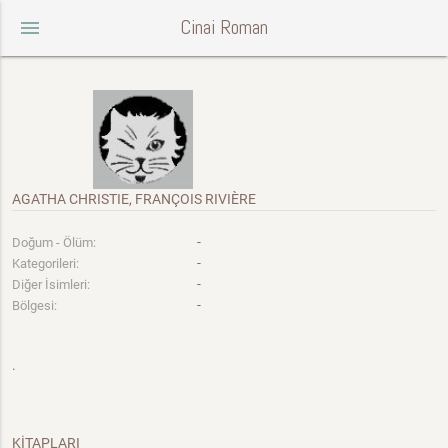
Cinai Roman
menu
AGATHA CHRISTIE, FRANÇOIS RIVIÈRE
-
Doğum - Ölüm:
-
Kategorileri:
-
Diğer İsimleri:
-
Bölgesi:
.
KİTAPLARI