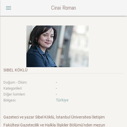
Cinai Roman
menu
SIBEL KÖKLÜ
-
Doğum - Ölüm:
-
Kategorileri:
-
Diğer İsimleri:
Türkiye
Bölgesi:
Gazeteci ve yazar Sibel Köklü, İstanbul Üniversitesi İletişim
Fakültesi Gazetecilik ve Halkla İlişkiler Bölümü'nden mezun