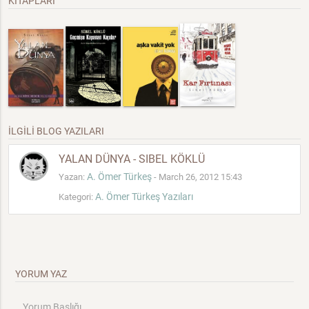
KİTAPLARI
İLGİLİ BLOG YAZILARI
YALAN DÜNYA - SIBEL KÖKLÜ
A. Ömer Türkeş
Yazan:
- March 26, 2012 15:43
A. Ömer Türkeş Yazıları
Kategori:
YORUM YAZ
Yorum Başlığı