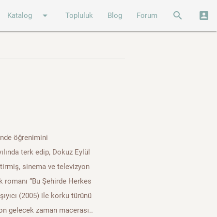
arrow_drop_down
search
account_box
Katalog
Topluluk
Blog
Forum
’nde öğrenimini
ılında terk edip, Dokuz Eylül
tirmiş, sinema ve televizyon
lk romanı “Bu Şehirde Herkes
ıyıcı (2005) ile korku türünü
son gelecek zaman macerası..