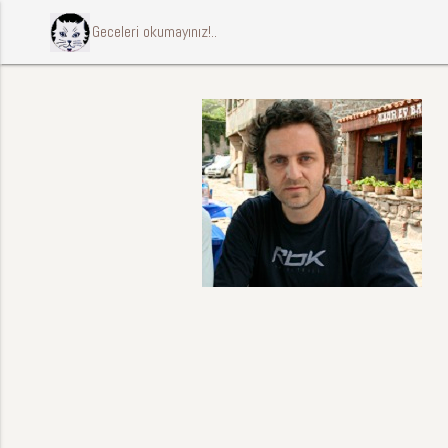
ccccci Geceleri okumayınız!..