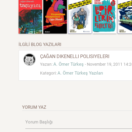
İLGİLİ BLOG YAZILARI
ÇAĞAN DIKENELLI POLISIYELERI
A. Ömer Türkeş
Yazan:
- November 19, 2011 14:2
A. Ömer Türkeş Yazıları
Kategori:
YORUM YAZ
Yorum Başlığı