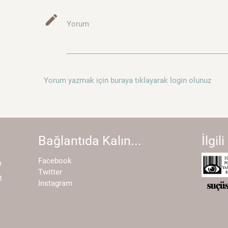
mode_edit
Yorum
Yorum yazmak için buraya tıklayarak login olunuz
Bağlantıda Kalın...
İlgili
Facebook
a
Twitter
t
Instagram