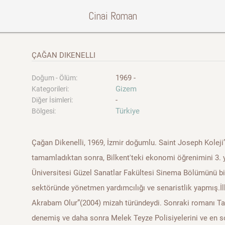
Cinai Roman
ÇAĞAN DIKENELLI
1969 -
Doğum - Ölüm:
Gizem
Kategorileri:
-
Diğer İsimleri:
Türkiye
Bölgesi:
Çağan Dikenelli, 1969, İzmir doğumlu. Saint Joseph Koleji
tamamladıktan sonra, Bilkent'teki ekonomi öğrenimini 3. y
Üniversitesi Güzel Sanatlar Fakültesi Sinema Bölümünü bi
sektöründe yönetmen yardımcılığı ve senaristlik yapmış.İ
Akrabam Olur”(2004) mizah türündeydi. Sonraki romanı Taş
denemiş ve daha sonra Melek Teyze Polisiyelerini ve en 