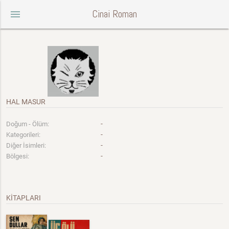
Cinai Roman
menu
HAL MASUR
-
Doğum - Ölüm:
-
Kategorileri:
-
Diğer İsimleri:
-
Bölgesi:
KİTAPLARI