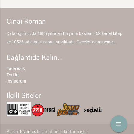
Cinai Roman
Katalogumuzda 1885 yılından bu yana basılan 8620 adet kitap
ve 10526 adet baskısı bulunmaktadır. Geceleri okumayınız!..
Bağlantıda Kalın...
Facebook
Twitter
Instagram
İlgili Siteler
menu
Bu site
Kıvanç & İdil
tarafından kodlanmıştır.