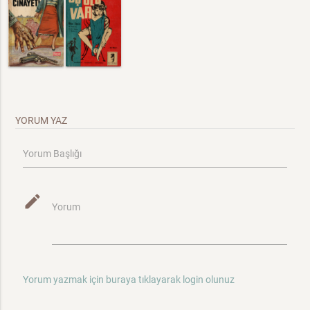
YORUM YAZ
Yorum Başlığı
mode_edit
Yorum
Yorum yazmak için buraya tıklayarak login olunuz