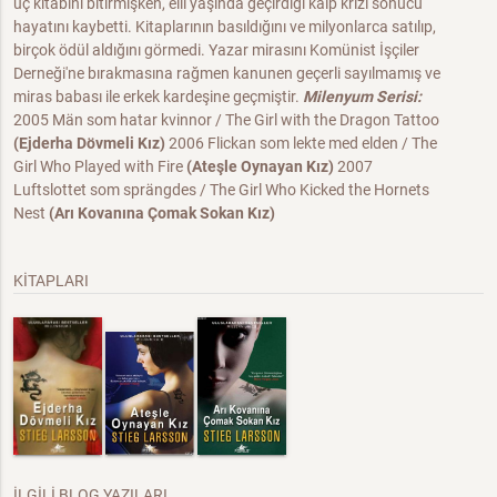
üç kitabını bitirmişken, elli yaşında geçirdiği kalp krizi sonucu
hayatını kaybetti. Kitaplarının basıldığını ve milyonlarca satılıp,
birçok ödül aldığını görmedi. Yazar mirasını Komünist İşçiler
Derneği'ne bırakmasına rağmen kanunen geçerli sayılmamış ve
miras babası ile erkek kardeşine geçmiştir.
Milenyum Serisi:
2005 Män som hatar kvinnor / The Girl with the Dragon Tattoo
(Ejderha Dövmeli Kız)
2006 Flickan som lekte med elden / The
Girl Who Played with Fire
(Ateşle Oynayan Kız)
2007
Luftslottet som sprängdes / The Girl Who Kicked the Hornets
Nest
(Arı Kovanına Çomak Sokan Kız)
KİTAPLARI
İLGİLİ BLOG YAZILARI