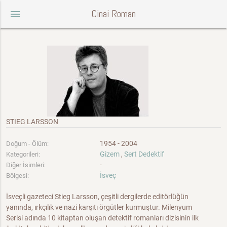
Cinai Roman
menu
STIEG LARSSON
1954 - 2004
Doğum - Ölüm:
Gizem
,
Sert Dedektif
Kategorileri:
-
Diğer İsimleri:
İsveç
Bölgesi:
İsveçli gazeteci Stieg Larsson, çeşitli dergilerde editörlüğün
yanında, ırkçılık ve nazi karşıtı örgütler kurmuştur. Milenyum
Serisi adında 10 kitaptan oluşan detektif romanları dizisinin ilk