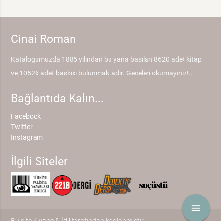
Cinai Roman
Katalogumuzda 1885 yılından bu yana basılan 8620 adet kitap
ve 10526 adet baskısı bulunmaktadır. Geceleri okumayınız!..
Bağlantıda Kalın...
Facebook
Twitter
Instagram
İlgili Siteler
menu
Bu site
Kıvanç & İdil
tarafından kodlanmıştır.