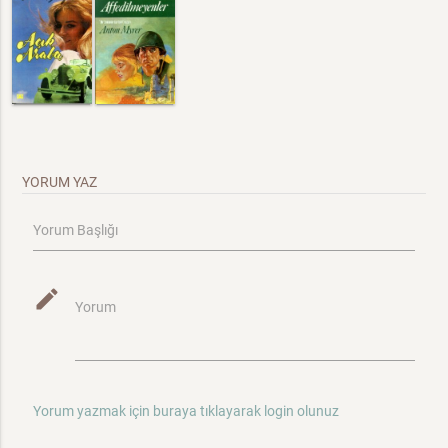
YORUM YAZ
Yorum Başlığı
mode_edit
Yorum
Yorum yazmak için buraya tıklayarak login olunuz