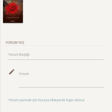
YORUM YAZ
Yorum Başlığı
mode_edit
Yorum
Yorum yazmak için buraya tıklayarak login olunuz