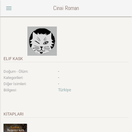
Cinai Roman
menu
ELIF KASK
-
Doğum - Ölüm:
-
Kategorileri:
-
Diğer İsimleri:
Türkiye
Bölgesi:
KİTAPLARI