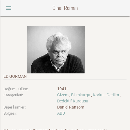
Cinai Roman
menu
ED GORMAN
1941 -
Doğum - Ölüm:
Gizem
,
Bilimkurgu
,
Korku - Gerilim
,
Kategorileri:
Dedektif Kurgusu
Daniel Ransom
Diğer İsimleri:
ABD
Bölgesi: