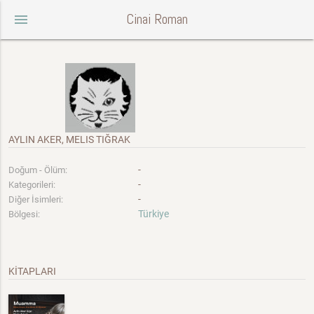
Cinai Roman
menu
AYLIN AKER, MELIS TIĞRAK
-
Doğum - Ölüm:
-
Kategorileri:
-
Diğer İsimleri:
Türkiye
Bölgesi:
KİTAPLARI