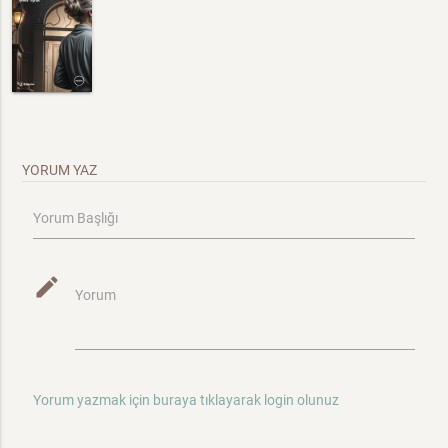
YORUM YAZ
Yorum Başlığı
mode_edit
Yorum
Yorum yazmak için buraya tıklayarak login olunuz