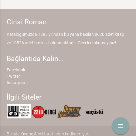
Cinai Roman
Katalogumuzda 1885 yılından bu yana basılan 8620 adet kitap
ve 10526 adet baskısı bulunmaktadır. Geceleri okumayınız!..
Bağlantıda Kalın...
Facebook
Twitter
Instagram
İlgili Siteler
menu
Bu site
Kıvanç & İdil
tarafından kodlanmıştır.