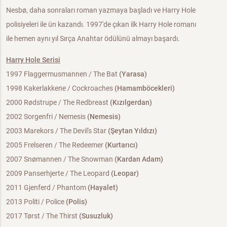
Nesbø, daha sonraları roman yazmaya başladı ve Harry Hole
polisiyeleri ile ün kazandı. 1997'de çıkan ilk Harry Hole romanı
ile hemen aynı yıl Sırça Anahtar ödülünü almayı başardı.
Harry Hole Serisi
1997 Flaggermusmannen / The Bat
(Yarasa)
1998 Kakerlakkene / Cockroaches
(Hamamböcekleri)
2000 Rødstrupe / The Redbreast
(Kızılgerdan)
2002 Sorgenfri / Nemesis
(Nemesis)
2003 Marekors / The Devil's Star
(Şeytan Yıldızı)
2005 Frelseren / The Redeemer
(Kurtarıcı)
2007 Snømannen / The Snowman
(Kardan Adam)
2009 Panserhjerte / The Leopard
(Leopar)
2011 Gjenferd / Phantom
(Hayalet)
2013 Politi / Police
(Polis)
2017 Tørst / The Thirst
(Susuzluk)