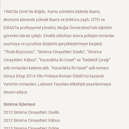
1960’da İzmir’de doğdu. Kamu yönetimi dalında lisans,
ekonomi alanında yüksek lisans ve doktora yaptı. İZTO ve
ESİAD’ta profesyonel yönetici, Muğla Üniversitesi’nde öğretim
görevlisi olarak çalıştı. Emekli olduktan sonra polisiye romanlar
yazmaya ve çocukluk düşlerini gerçekleştirmeye başladı.
“Thule Büyücüsü”, “Simirna Cinayetleri: Düello”, “Simirna
Cinayetleri: Kâbus”, “Karanlıkta İki Ceset” ve “Dedektif Çırağı”
adlı romanları kaleme aldı. “Karanlıkta İki Ceset” adlı romanı
Dünya Kitap 2014 Yılın Polisiye Roman Ödülü’nü kazandı.
Varım’ın romanları, Labirent Yayınları etiketiyle yayınlanmaya
devam ediyor.
Simirna Üçlemesi
2012 Simirna Cinayetleri: Düello
2012 Simirna Cinayetleri: Kâbus
2015 Simirna Cinayetleri: Gölge