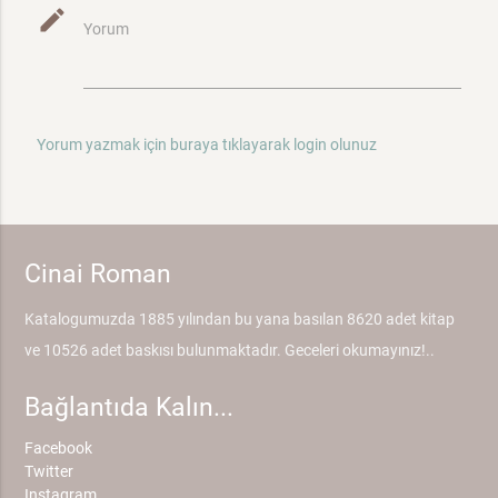
mode_edit
Yorum
Yorum yazmak için buraya tıklayarak login olunuz
Cinai Roman
Katalogumuzda 1885 yılından bu yana basılan 8620 adet kitap
ve 10526 adet baskısı bulunmaktadır. Geceleri okumayınız!..
Bağlantıda Kalın...
Facebook
Twitter
Instagram