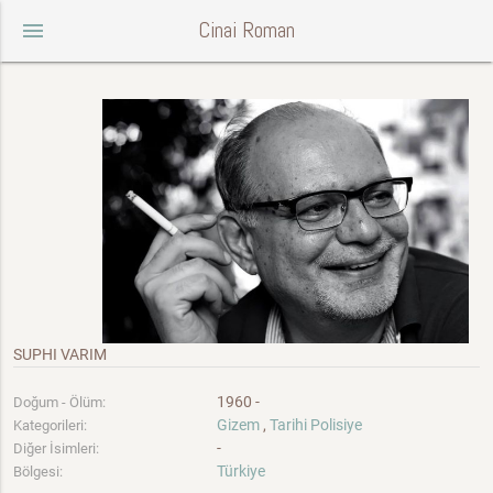
Cinai Roman
menu
SUPHI VARIM
1960 -
Doğum - Ölüm:
Gizem
,
Tarihi Polisiye
Kategorileri:
-
Diğer İsimleri:
Türkiye
Bölgesi: