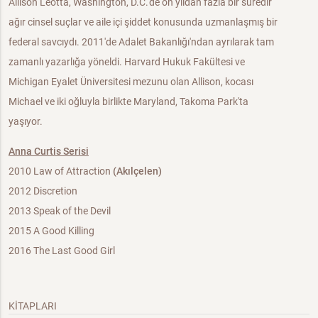
Allison Leotta, Washington, D.C.'de on yıldan fazla bir süredir
ağır cinsel suçlar ve aile içi şiddet konusunda uzmanlaşmış bir
federal savcıydı. 2011'de Adalet Bakanlığı'ndan ayrılarak tam
zamanlı yazarlığa yöneldi. Harvard Hukuk Fakültesi ve
Michigan Eyalet Üniversitesi mezunu olan Allison, kocası
Michael ve iki oğluyla birlikte Maryland, Takoma Park'ta
yaşıyor.
Anna Curtis Serisi
2010 Law of Attraction
(Akılçelen)
2012 Discretion
2013 Speak of the Devil
2015 A Good Killing
2016 The Last Good Girl
KİTAPLARI