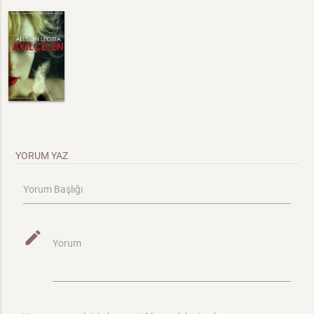
YORUM YAZ
Yorum Başlığı
mode_edit
Yorum