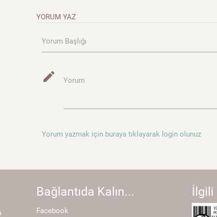
YORUM YAZ
Yorum Başlığı
mode_edit
Yorum
Yorum yazmak için buraya tıklayarak login olunuz
Bağlantıda Kalın...
İlgili
Facebook
a