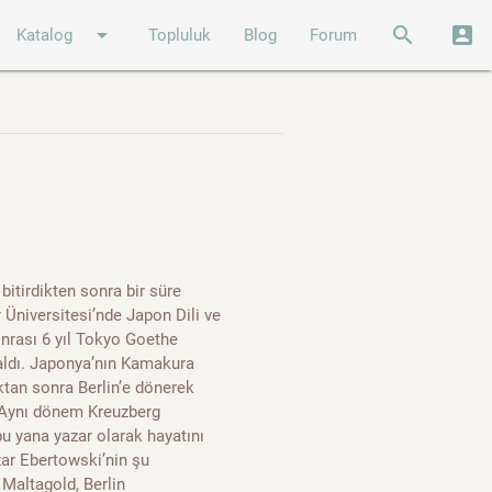
arrow_drop_down
search
account_box
Katalog
Topluluk
Blog
Forum
bitirdikten sonra bir süre
r Üniversitesi’nde Japon Dili ve
nrası 6 yıl Tokyo Goethe
 aldı. Japonya’nın Kamakura
ktan sonra Berlin’e dönerek
. Aynı dönem Kreuzberg
u yana yazar olarak hayatını
zar Ebertowski’nin şu
Maltagold, Berlin