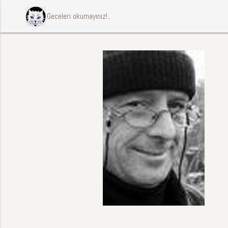
ccccci Geceleri okumayınız!..