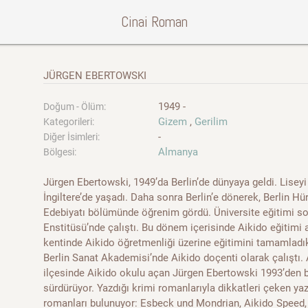
Cinai Roman
JÜRGEN EBERTOWSKI
1949 -
Doğum - Ölüm:
Gizem
,
Gerilim
Kategorileri:
-
Diğer İsimleri:
Almanya
Bölgesi:
Jürgen Ebertowski, 1949’da Berlin’de dünyaya geldi. Liseyi 
İngiltere’de yaşadı. Daha sonra Berlin’e dönerek, Berlin Hü
Edebiyatı bölümünde öğrenim gördü. Üniversite eğitimi so
Enstitüsü’nde çalıştı. Bu dönem içerisinde Aikido eğitimi
kentinde Aikido öğretmenliği üzerine eğitimini tamamladı
Berlin Sanat Akademisi’nde Aikido doçenti olarak çalıştı
ilçesinde Aikido okulu açan Jürgen Ebertowski 1993’den b
sürdürüyor. Yazdığı krimi romanlarıyla dikkatleri çeken ya
romanları bulunuyor: Esbeck und Mondrian, Aikido Speed, 