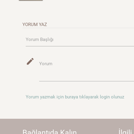
YORUM YAZ
Yorum Başlığı
mode_edit
Yorum
Yorum yazmak için buraya tıklayarak login olunuz
Bağlantıda Kalın...
İlgili