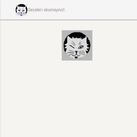
ccccci Geceleri okumayınız!..