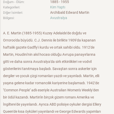
1885 - 1955
Doğum - Ölüm:
Kim Yaptı
Kategorileri:
Archibald Edward Martin
Diğer İsimleri:
Avustralya
Bölgesi:
A. E. Martin (1885-1955) Kuzey Adelaide'de doğdu ve
Orroroo'da büyüdü. C.J. Dennis ile birlikte 1909'da kapanan
haftalık gazete Gadfly'ı kurdu ve ortak sahibi oldu. 1912'de
Martin, Houdini'nin akıl hocası olduğu Avrupa panayırlarına
gitti ve daha sonra Avustralya'da sirk etkinlikleri ve vodvil
gösterilerini tanıtmaya başladı. Savaştan sonra askerler için
dergiler ve çocuk çizgi romanları yazdı ve yayınladı. Martin, elli
yaşına gelene kadar romancılık kariyerine başlamadı. 1942'de
''Common People'' adlı eseriyle Australian Women's Weekly'den
bir ödül kazandı. Martin'in birçok gizem romanı Amerika ve
İngiltere'de yayınlandı. Ayrıca ABD polisiye oykuler dergisi Ellery
Queen'de kısa öyküleri yayınlandı ve George Edwards yapımları