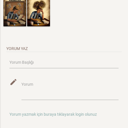
YORUM YAZ
Yorum Başlığı
mode_edit
Yorum
Yorum yazmak için buraya tıklayarak login olunuz