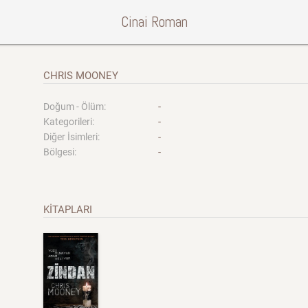
Cinai Roman
CHRIS MOONEY
-
Doğum - Ölüm:
-
Kategorileri:
-
Diğer İsimleri:
-
Bölgesi:
KİTAPLARI