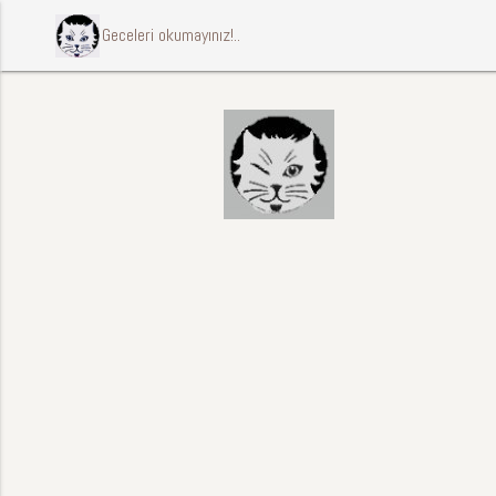
ccccci Geceleri okumayınız!..