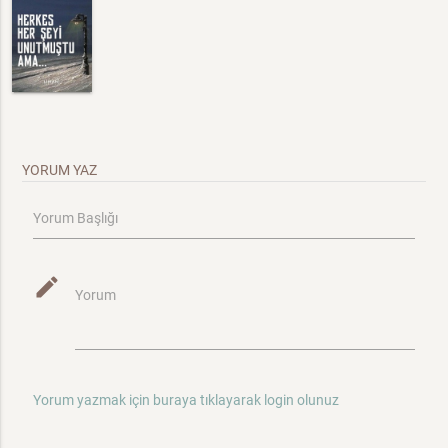
YORUM YAZ
Yorum Başlığı
mode_edit
Yorum
Yorum yazmak için buraya tıklayarak login olunuz