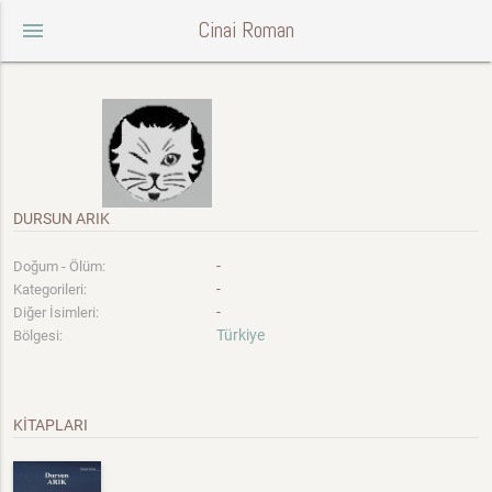
Cinai Roman
menu
DURSUN ARIK
-
Doğum - Ölüm:
-
Kategorileri:
-
Diğer İsimleri:
Türkiye
Bölgesi:
KİTAPLARI