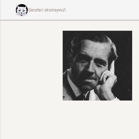
ccccci Geceleri okumayınız!..