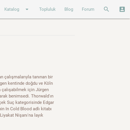
arrow_drop_down
search
account_box
Katalog
Topluluk
Blog
Forum
an çalışmalarıyla tanınan bir
ingen kentinde doğdu ve Köln
da çalışabilmek için Jürgen
larak benimsedi. Thorwald'ın
erçek Suç kategorisinde Edgar
n In Cold Blood adlı kitabı
Liyakat Nişanı'na layık