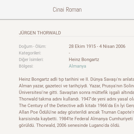
Cinai Roman
JÜRGEN THORWALD
28 Ekim 1915 - 4 Nisan 2006
Doğum - Ölüm:
-
Kategorileri:
Heinz Bongartz
Diğer İsimleri:
Almanya
Bölgesi:
Heinz Bongartz adli tıp tarihini ve II. Dünya Savaşı'nı anlat
Alman yazar, gazeteci ve tarihçiydi. Yazar, Prusya'nın Sol
Üniversitesi'ne gitti. Savaştan sonra müttefik işgali altın
Thorwald takma adını kullandı. 1947'de yeni adını yasal o
The Century of the Detective adlı kitabı 1966'da En İyi G
Allan Poe Ödülü'ne aday gösterildi ancak Truman Capote'ni
karsisinda kaybetti. 1984'te Federal Almanya Cumhuriyeti 
görüldü. Thorwald, 2006 senesinde Lugano'da öldü.