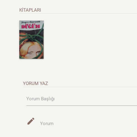
KİTAPLARI
YORUM YAZ
Yorum Başlığı
mode_edit
Yorum