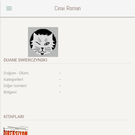
Cinai Roman
menu
DUANE SWIERCZYNSKI
-
Doğum - Ölüm:
-
Kategorileri:
-
Diğer İsimleri:
-
Bölgesi:
KİTAPLARI