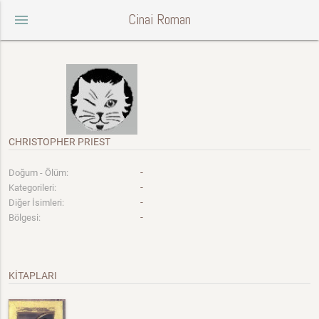
Cinai Roman
menu
CHRISTOPHER PRIEST
-
Doğum - Ölüm:
-
Kategorileri:
-
Diğer İsimleri:
-
Bölgesi:
KİTAPLARI