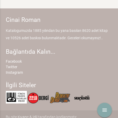
Cinai Roman
Katalogumuzda 1885 yılından bu yana basılan 8620 adet kitap
ve 10526 adet baskısı bulunmaktadır. Geceleri okumayınız!..
Bağlantıda Kalın...
Facebook
Twitter
Instagram
İlgili Siteler
menu
Bu site
Kıvanç & İdil
tarafından kodlanmıştır.