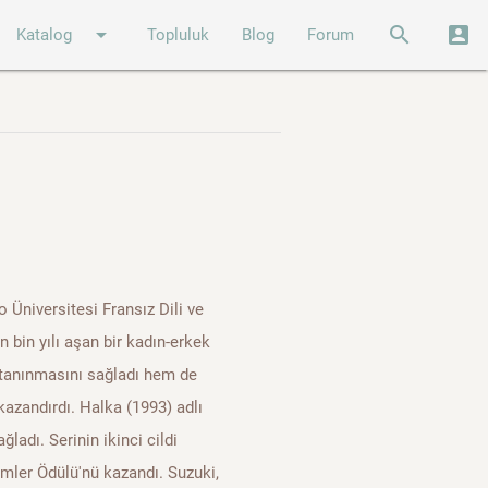
arrow_drop_down
search
account_box
Katalog
Topluluk
Blog
Forum
niversitesi Fransız Dili ve
 bin yılı aşan bir kadın-erkek
 tanınmasını sağladı hem de
azandırdı. Halka (1993) adlı
ladı. Serinin ikinci cildi
emler Ödülü'nü kazandı. Suzuki,