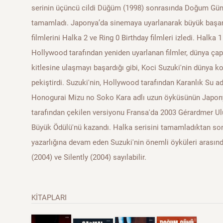
serinin üçüncü cildi Düğüm (1998) sonrasında Doğum Günü (
tamamladı. Japonya’da sinemaya uyarlanarak büyük başa
filmlerini Halka 2 ve Ring 0 Birthday filmleri izledi. Halka 
Hollywood tarafından yeniden uyarlanan filmler, dünya çap
kitlesine ulaşmayı başardığı gibi, Koci Suzuki'nin dünya ko
pekiştirdi. Suzuki'nin, Hollywood tarafından Karanlık Su 
Honogurai Mizu no Soko Kara adlı uzun öyküsünün Japo
tarafından çekilen versiyonu Fransa'da 2003 Gérardmer Ulu
Büyük Ödülü'nü kazandı. Halka serisini tamamladıktan s
yazarlığına devam eden Suzuki'nin önemli öyküleri arasınd
(2004) ve Silently (2004) sayılabilir.
KİTAPLARI