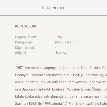
Cinai Roman
KOCI SUZUKI
1957 -
Doğum - Ölüm:
Korku - Gerilim
Kategorileri:
-
Diğer İsimleri:
Japonya
Bölgesi:
1957 Hamamatsu-Japonya doğumlu olan Koci Suzuki, Keio Ü
Edebiyatı Bölümü’nden mezun oldu. 1990 yılında yazdığı, on
aşkını anlattığı Rakuen adlı eseri hem yazarın Japonya'da
ona Japonya Fantastik Edebiyat Nobeleri Büyük Ödülü’nü k
kitabı korku edebiyatı alanında bir patlama yaşanmasını sağ
Sarmal (1995) ile 1995 yılında 17. Eici Yoşikava Genç Kal