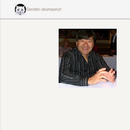
ccccci Geceleri okumayınız!..