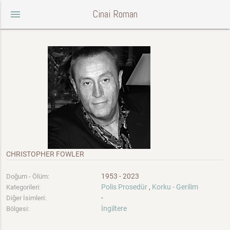
Cinai Roman
menu
CHRISTOPHER FOWLER
1953 - 2023
Doğum - Ölüm:
Polis Prosedür
,
Korku - Gerilim
Kategorileri:
-
Diğer İsimleri:
İngiltere
Bölgesi: