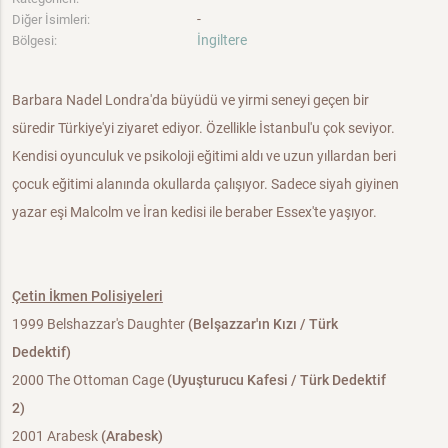
-
Diğer İsimleri:
İngiltere
Bölgesi:
Barbara Nadel Londra'da büyüdü ve yirmi seneyi geçen bir
süredir Türkiye'yi ziyaret ediyor. Özellikle İstanbul'u çok seviyor.
Kendisi oyunculuk ve psikoloji eğitimi aldı ve uzun yıllardan beri
çocuk eğitimi alanında okullarda çalışıyor. Sadece siyah giyinen
yazar eşi Malcolm ve İran kedisi ile beraber Essex'te yaşıyor.
Çetin İkmen Polisiyeleri
1999 Belshazzar's Daughter
(Belşazzar'ın Kızı / Türk
Dedektif)
2000 The Ottoman Cage
(Uyuşturucu Kafesi / Türk Dedektif
2)
2001 Arabesk
(Arabesk)