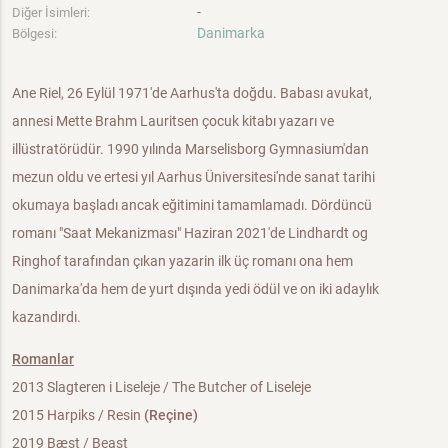
-
Diğer İsimleri:
Danimarka
Bölgesi:
Ane Riel, 26 Eylül 1971'de Aarhus'ta doğdu. Babası avukat,
annesi Mette Brahm Lauritsen çocuk kitabı yazarı ve
illüstratörüdür. 1990 yılında Marselisborg Gymnasium'dan
mezun oldu ve ertesi yıl Aarhus Üniversitesi'nde sanat tarihi
okumaya başladı ancak eğitimini tamamlamadı. Dördüncü
romanı "Saat Mekanizması" Haziran 2021'de Lindhardt og
Ringhof tarafından çıkan yazarin ilk üç romanı ona hem
Danimarka'da hem de yurt dışında yedi ödül ve on iki adaylık
kazandırdı.
Romanlar
2013 Slagteren i Liseleje / The Butcher of Liseleje
2015 Harpiks / Resin
(Reçine)
2019 Bæst / Beast