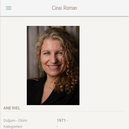
Cinai Roman
menu
ANE RIEL
1971 -
Doğum - Ölüm:
-
Kategorileri: